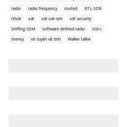
radio
radio frequency
rooted
RTL-SDR
rtlsdr
sdr
sdr-sdr-sim
sdr security
Sniffing GSM
software defined radio
std-c
teensy
vô tuyến vệ tinh
Walkie talkie