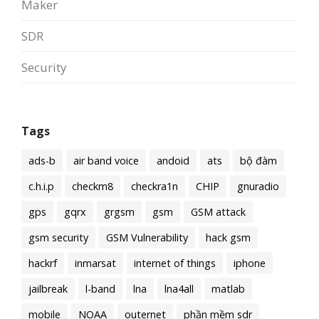
Maker
SDR
Security
Tags
ads-b
air band voice
andoid
ats
bộ đàm
c.h.i.p
checkm8
checkra1n
CHIP
gnuradio
gps
gqrx
grgsm
gsm
GSM attack
gsm security
GSM Vulnerability
hack gsm
hackrf
inmarsat
internet of things
iphone
jailbreak
l-band
lna
lna4all
matlab
mobile
NOAA
outernet
phần mềm sdr