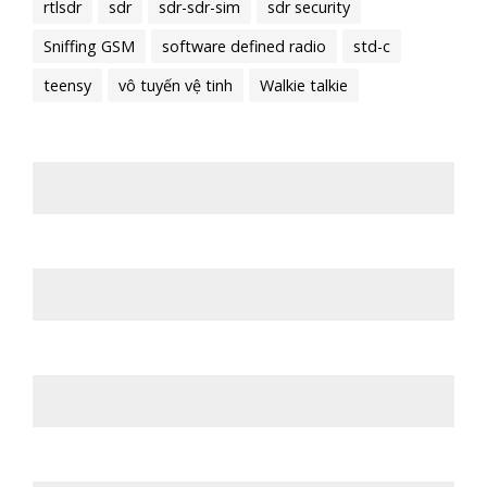
rtlsdr
sdr
sdr-sdr-sim
sdr security
Sniffing GSM
software defined radio
std-c
teensy
vô tuyến vệ tinh
Walkie talkie