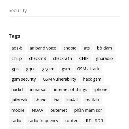
Security
Tags
ads-b
air band voice
andoid
ats
bộ đàm
c.h.i.p
checkm8
checkra1n
CHIP
gnuradio
gps
gqrx
grgsm
gsm
GSM attack
gsm security
GSM Vulnerability
hack gsm
hackrf
inmarsat
internet of things
iphone
jailbreak
l-band
lna
lna4all
matlab
mobile
NOAA
outernet
phần mềm sdr
radio
radio frequency
rooted
RTL-SDR