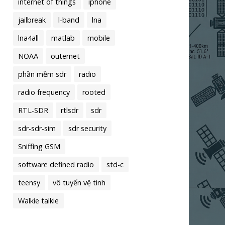
internet of things
iphone
jailbreak
l-band
lna
lna4all
matlab
mobile
NOAA
outernet
phần mềm sdr
radio
radio frequency
rooted
RTL-SDR
rtlsdr
sdr
sdr-sdr-sim
sdr security
Sniffing GSM
software defined radio
std-c
teensy
vô tuyến vệ tinh
Walkie talkie