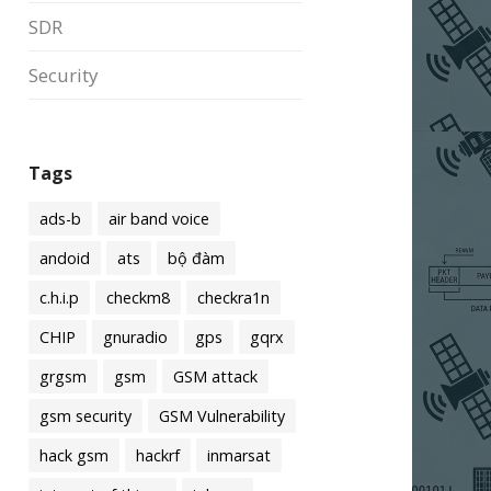
SDR
Security
Tags
ads-b
air band voice
andoid
ats
bộ đàm
c.h.i.p
checkm8
checkra1n
CHIP
gnuradio
gps
gqrx
grgsm
gsm
GSM attack
gsm security
GSM Vulnerability
hack gsm
hackrf
inmarsat