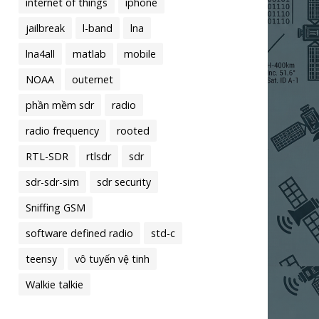
internet of things
iphone
jailbreak
l-band
lna
lna4all
matlab
mobile
NOAA
outernet
phần mềm sdr
radio
radio frequency
rooted
RTL-SDR
rtlsdr
sdr
sdr-sdr-sim
sdr security
Sniffing GSM
software defined radio
std-c
teensy
vô tuyến vệ tinh
Walkie talkie