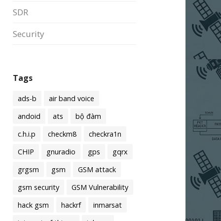
SDR
Security
Tags
ads-b
air band voice
andoid
ats
bộ đàm
c.h.i.p
checkm8
checkra1n
CHIP
gnuradio
gps
gqrx
grgsm
gsm
GSM attack
gsm security
GSM Vulnerability
hack gsm
hackrf
inmarsat