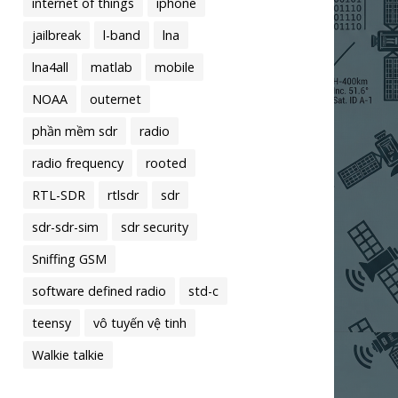
internet of things
iphone
jailbreak
l-band
lna
lna4all
matlab
mobile
NOAA
outernet
phần mềm sdr
radio
radio frequency
rooted
RTL-SDR
rtlsdr
sdr
sdr-sdr-sim
sdr security
Sniffing GSM
software defined radio
std-c
teensy
vô tuyến vệ tinh
Walkie talkie