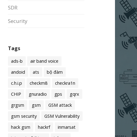
SDR
Security
Tags
ads-b
air band voice
andoid
ats
bộ đàm
c.h.i.p
checkm8
checkra1n
CHIP
gnuradio
gps
gqrx
grgsm
gsm
GSM attack
gsm security
GSM Vulnerability
hack gsm
hackrf
inmarsat