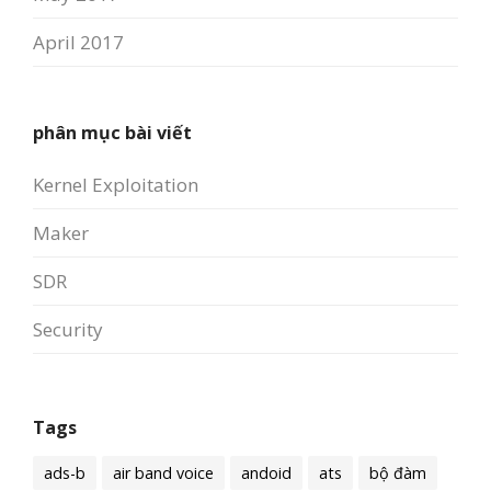
April 2017
phân mục bài viết
Kernel Exploitation
Maker
SDR
Security
Tags
ads-b
air band voice
andoid
ats
bộ đàm