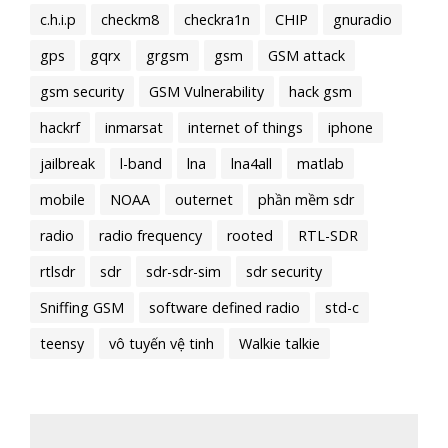
c.h.i.p
checkm8
checkra1n
CHIP
gnuradio
gps
gqrx
grgsm
gsm
GSM attack
gsm security
GSM Vulnerability
hack gsm
hackrf
inmarsat
internet of things
iphone
jailbreak
l-band
lna
lna4all
matlab
mobile
NOAA
outernet
phần mềm sdr
radio
radio frequency
rooted
RTL-SDR
rtlsdr
sdr
sdr-sdr-sim
sdr security
Sniffing GSM
software defined radio
std-c
teensy
vô tuyến vệ tinh
Walkie talkie