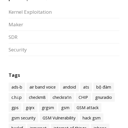
Kernel Exploitation
Maker
SDR
Security
Tags
ads-b
air band voice
andoid
ats
bộ đàm
c.h.i.p
checkm8
checkra1n
CHIP
gnuradio
gps
gqrx
grgsm
gsm
GSM attack
gsm security
GSM Vulnerability
hack gsm