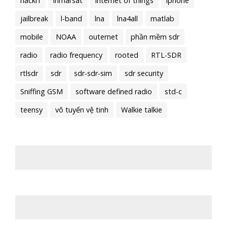
hackrf
inmarsat
internet of things
iphone
jailbreak
l-band
lna
lna4all
matlab
mobile
NOAA
outernet
phần mềm sdr
radio
radio frequency
rooted
RTL-SDR
rtlsdr
sdr
sdr-sdr-sim
sdr security
Sniffing GSM
software defined radio
std-c
teensy
vô tuyến vệ tinh
Walkie talkie