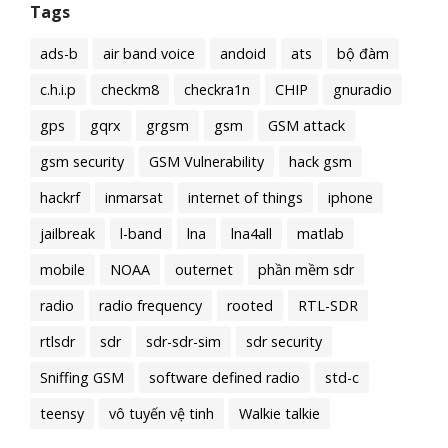
Tags
ads-b
air band voice
andoid
ats
bộ đàm
c.h.i.p
checkm8
checkra1n
CHIP
gnuradio
gps
gqrx
grgsm
gsm
GSM attack
gsm security
GSM Vulnerability
hack gsm
hackrf
inmarsat
internet of things
iphone
jailbreak
l-band
lna
lna4all
matlab
mobile
NOAA
outernet
phần mềm sdr
radio
radio frequency
rooted
RTL-SDR
rtlsdr
sdr
sdr-sdr-sim
sdr security
Sniffing GSM
software defined radio
std-c
teensy
vô tuyến vệ tinh
Walkie talkie