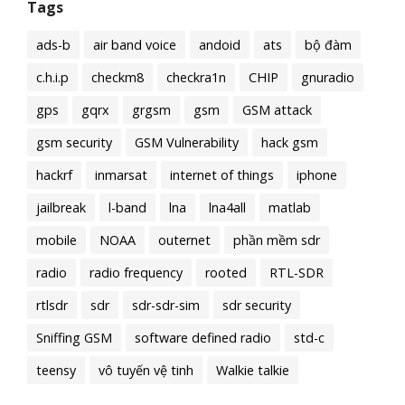
Tags
ads-b
air band voice
andoid
ats
bộ đàm
c.h.i.p
checkm8
checkra1n
CHIP
gnuradio
gps
gqrx
grgsm
gsm
GSM attack
gsm security
GSM Vulnerability
hack gsm
hackrf
inmarsat
internet of things
iphone
jailbreak
l-band
lna
lna4all
matlab
mobile
NOAA
outernet
phần mềm sdr
radio
radio frequency
rooted
RTL-SDR
rtlsdr
sdr
sdr-sdr-sim
sdr security
Sniffing GSM
software defined radio
std-c
teensy
vô tuyến vệ tinh
Walkie talkie