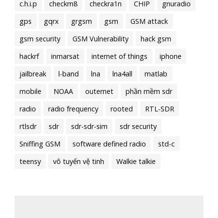
c.h.i.p
checkm8
checkra1n
CHIP
gnuradio
gps
gqrx
grgsm
gsm
GSM attack
gsm security
GSM Vulnerability
hack gsm
hackrf
inmarsat
internet of things
iphone
jailbreak
l-band
lna
lna4all
matlab
mobile
NOAA
outernet
phần mềm sdr
radio
radio frequency
rooted
RTL-SDR
rtlsdr
sdr
sdr-sdr-sim
sdr security
Sniffing GSM
software defined radio
std-c
teensy
vô tuyến vệ tinh
Walkie talkie