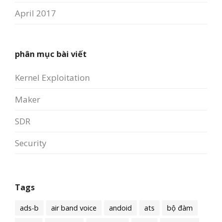
April 2017
phân mục bài viết
Kernel Exploitation
Maker
SDR
Security
Tags
ads-b
air band voice
andoid
ats
bộ đàm