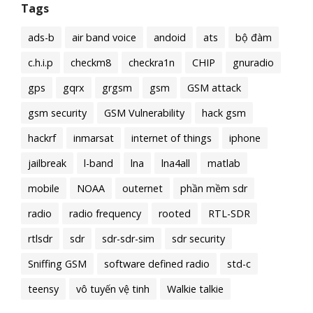
Tags
ads-b
air band voice
andoid
ats
bộ đàm
c.h.i.p
checkm8
checkra1n
CHIP
gnuradio
gps
gqrx
grgsm
gsm
GSM attack
gsm security
GSM Vulnerability
hack gsm
hackrf
inmarsat
internet of things
iphone
jailbreak
l-band
lna
lna4all
matlab
mobile
NOAA
outernet
phần mềm sdr
radio
radio frequency
rooted
RTL-SDR
rtlsdr
sdr
sdr-sdr-sim
sdr security
Sniffing GSM
software defined radio
std-c
teensy
vô tuyến vệ tinh
Walkie talkie