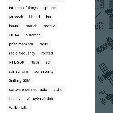
internet of things
iphone
jailbreak
l-band
lna
lna4all
matlab
mobile
NOAA
outernet
phần mềm sdr
radio
radio frequency
rooted
RTL-SDR
rtlsdr
sdr
sdr-sdr-sim
sdr security
Sniffing GSM
software defined radio
std-c
teensy
vô tuyến vệ tinh
Walkie talkie