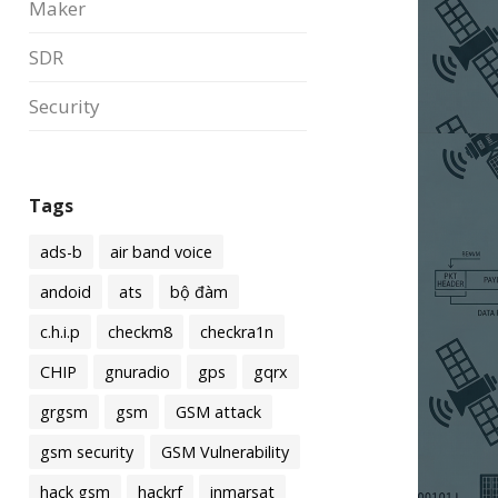
Maker
SDR
Security
Tags
ads-b
air band voice
andoid
ats
bộ đàm
c.h.i.p
checkm8
checkra1n
CHIP
gnuradio
gps
gqrx
grgsm
gsm
GSM attack
gsm security
GSM Vulnerability
hack gsm
hackrf
inmarsat