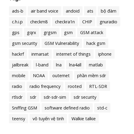
ads-b
air band voice
andoid
ats
bộ đàm
c.h.i.p
checkm8
checkra1n
CHIP
gnuradio
gps
gqrx
grgsm
gsm
GSM attack
gsm security
GSM Vulnerability
hack gsm
hackrf
inmarsat
internet of things
iphone
jailbreak
l-band
lna
lna4all
matlab
mobile
NOAA
outernet
phần mềm sdr
radio
radio frequency
rooted
RTL-SDR
rtlsdr
sdr
sdr-sdr-sim
sdr security
Sniffing GSM
software defined radio
std-c
teensy
vô tuyến vệ tinh
Walkie talkie