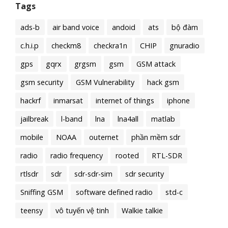
Tags
ads-b
air band voice
andoid
ats
bộ đàm
c.h.i.p
checkm8
checkra1n
CHIP
gnuradio
gps
gqrx
grgsm
gsm
GSM attack
gsm security
GSM Vulnerability
hack gsm
hackrf
inmarsat
internet of things
iphone
jailbreak
l-band
lna
lna4all
matlab
mobile
NOAA
outernet
phần mềm sdr
radio
radio frequency
rooted
RTL-SDR
rtlsdr
sdr
sdr-sdr-sim
sdr security
Sniffing GSM
software defined radio
std-c
teensy
vô tuyến vệ tinh
Walkie talkie