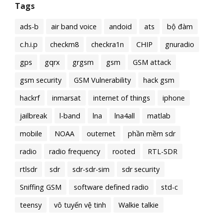
Tags
ads-b
air band voice
andoid
ats
bộ đàm
c.h.i.p
checkm8
checkra1n
CHIP
gnuradio
gps
gqrx
grgsm
gsm
GSM attack
gsm security
GSM Vulnerability
hack gsm
hackrf
inmarsat
internet of things
iphone
jailbreak
l-band
lna
lna4all
matlab
mobile
NOAA
outernet
phần mềm sdr
radio
radio frequency
rooted
RTL-SDR
rtlsdr
sdr
sdr-sdr-sim
sdr security
Sniffing GSM
software defined radio
std-c
teensy
vô tuyến vệ tinh
Walkie talkie