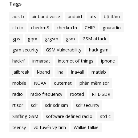
Tags
ads-b
air band voice
andoid
ats
bộ đàm
c.h.i.p
checkm8
checkra1n
CHIP
gnuradio
gps
gqrx
grgsm
gsm
GSM attack
gsm security
GSM Vulnerability
hack gsm
hackrf
inmarsat
internet of things
iphone
jailbreak
l-band
lna
lna4all
matlab
mobile
NOAA
outernet
phần mềm sdr
radio
radio frequency
rooted
RTL-SDR
rtlsdr
sdr
sdr-sdr-sim
sdr security
Sniffing GSM
software defined radio
std-c
teensy
vô tuyến vệ tinh
Walkie talkie