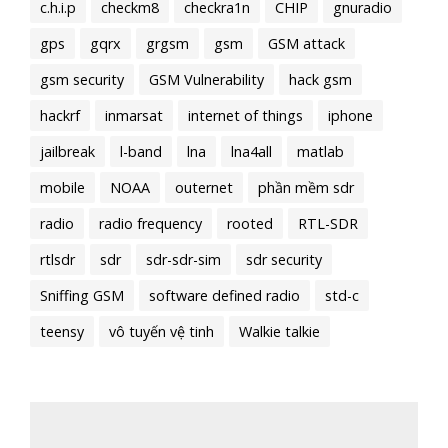
c.h.i.p
checkm8
checkra1n
CHIP
gnuradio
gps
gqrx
grgsm
gsm
GSM attack
gsm security
GSM Vulnerability
hack gsm
hackrf
inmarsat
internet of things
iphone
jailbreak
l-band
lna
lna4all
matlab
mobile
NOAA
outernet
phần mềm sdr
radio
radio frequency
rooted
RTL-SDR
rtlsdr
sdr
sdr-sdr-sim
sdr security
Sniffing GSM
software defined radio
std-c
teensy
vô tuyến vệ tinh
Walkie talkie