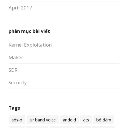
April 2017
phân mục bài viết
Kernel Exploitation
Maker
SDR
Security
Tags
ads-b
air band voice
andoid
ats
bộ đàm