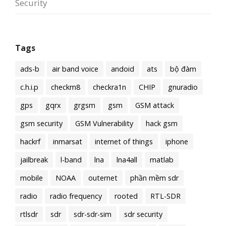
Security
Tags
ads-b
air band voice
andoid
ats
bộ đàm
c.h.i.p
checkm8
checkra1n
CHIP
gnuradio
gps
gqrx
grgsm
gsm
GSM attack
gsm security
GSM Vulnerability
hack gsm
hackrf
inmarsat
internet of things
iphone
jailbreak
l-band
lna
lna4all
matlab
mobile
NOAA
outernet
phần mềm sdr
radio
radio frequency
rooted
RTL-SDR
rtlsdr
sdr
sdr-sdr-sim
sdr security