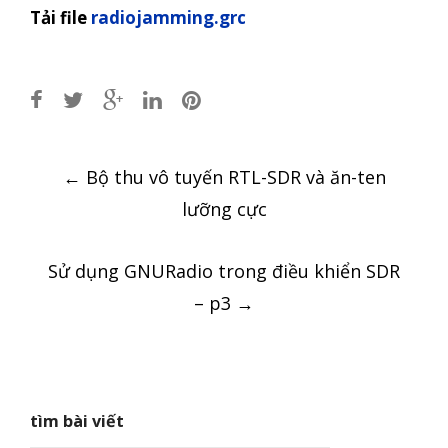
Tải file
radiojamming.grc
Post
←
Bộ thu vô tuyến RTL-SDR và ăn-ten
navigation
lưỡng cực
Sử dụng GNURadio trong điều khiển SDR
– p3
→
tìm bài viết