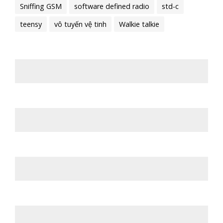
Sniffing GSM
software defined radio
std-c
teensy
vô tuyến vệ tinh
Walkie talkie