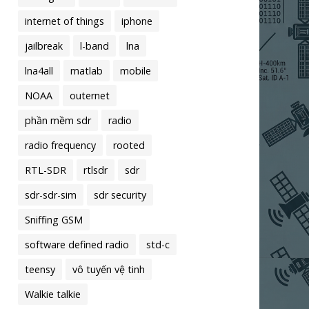
internet of things
iphone
jailbreak
l-band
lna
lna4all
matlab
mobile
NOAA
outernet
phần mềm sdr
radio
radio frequency
rooted
RTL-SDR
rtlsdr
sdr
sdr-sdr-sim
sdr security
Sniffing GSM
software defined radio
std-c
teensy
vô tuyến vệ tinh
Walkie talkie