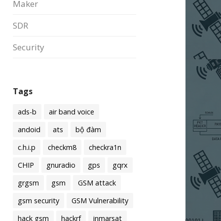
Maker
SDR
Security
Tags
ads-b
air band voice
andoid
ats
bộ đàm
c.h.i.p
checkm8
checkra1n
CHIP
gnuradio
gps
gqrx
grgsm
gsm
GSM attack
gsm security
GSM Vulnerability
hack gsm
hackrf
inmarsat