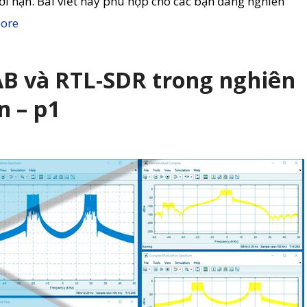
iới hạn. Bài viết này phù hợp cho các bạn đang nghiên
ore
 và RTL-SDR trong nghiên
n – p1