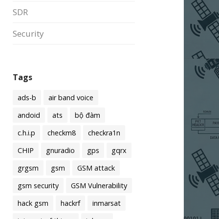
SDR
Security
Tags
ads-b
air band voice
andoid
ats
bộ đàm
c.h.i.p
checkm8
checkra1n
CHIP
gnuradio
gps
gqrx
grgsm
gsm
GSM attack
gsm security
GSM Vulnerability
hack gsm
hackrf
inmarsat