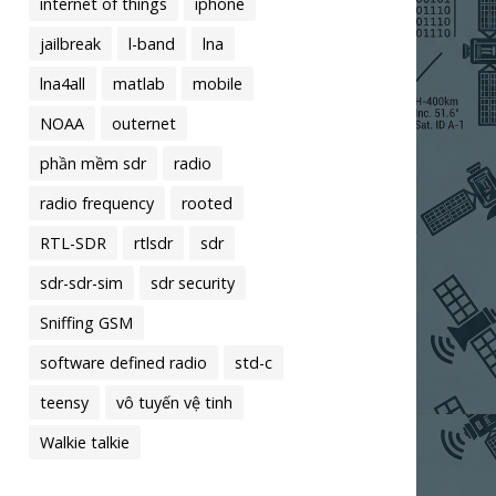
internet of things
iphone
jailbreak
l-band
lna
lna4all
matlab
mobile
NOAA
outernet
phần mềm sdr
radio
radio frequency
rooted
RTL-SDR
rtlsdr
sdr
sdr-sdr-sim
sdr security
Sniffing GSM
software defined radio
std-c
teensy
vô tuyến vệ tinh
Walkie talkie