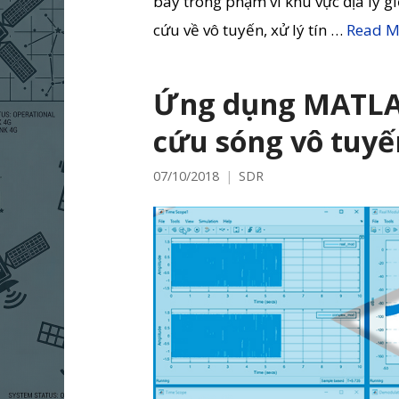
bay trong phạm vi khu vực địa lý g
cứu về vô tuyến, xử lý tín …
Read M
Ứng dụng MATLAB
cứu sóng vô tuyế
07/10/2018
SDR