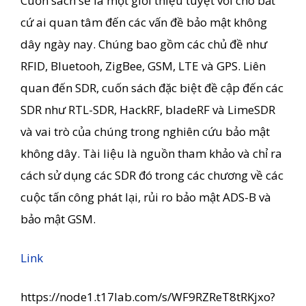
Cuốn sách sẽ là một giới thiệu tuyệt vời cho bất
cứ ai quan tâm đến các vấn đề bảo mật không
dây ngày nay. Chúng bao gồm các chủ đề như
RFID, Bluetooh, ZigBee, GSM, LTE và GPS. Liên
quan đến SDR, cuốn sách đặc biệt đề cập đến các
SDR như RTL-SDR, HackRF, bladeRF và LimeSDR
và ​​vai trò của chúng trong nghiên cứu bảo mật
không dây. Tài liệu là nguồn tham khảo và chỉ ra
cách sử dụng các SDR đó trong các chương về các
cuộc tấn công phát lại, rủi ro bảo mật ADS-B và
bảo mật GSM.
Link
https://node1.t17lab.com/s/WF9RZReT8tRKjxo?