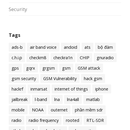
Security
Tags
ads-b
air band voice
andoid
ats
bộ đàm
c.h.i.p
checkm8
checkra1n
CHIP
gnuradio
gps
gqrx
grgsm
gsm
GSM attack
gsm security
GSM Vulnerability
hack gsm
hackrf
inmarsat
internet of things
iphone
jailbreak
l-band
lna
lna4all
matlab
mobile
NOAA
outernet
phần mềm sdr
radio
radio frequency
rooted
RTL-SDR