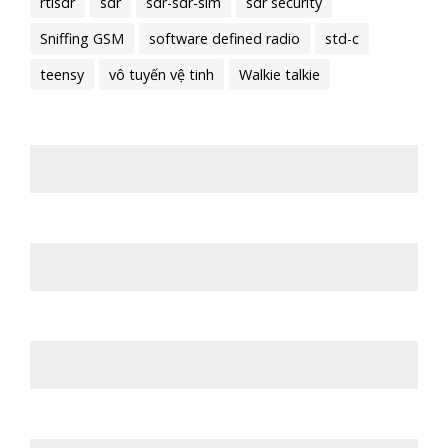
rtlsdr
sdr
sdr-sdr-sim
sdr security
Sniffing GSM
software defined radio
std-c
teensy
vô tuyến vệ tinh
Walkie talkie